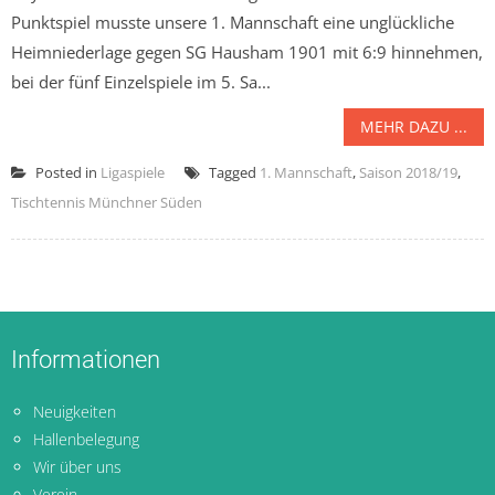
Punktspiel musste unsere 1. Mannschaft eine unglückliche
Heimniederlage gegen SG Hausham 1901 mit 6:9 hinnehmen,
bei der fünf Einzelspiele im 5. Sa...
MEHR DAZU ...
Posted in
Ligaspiele
Tagged
1. Mannschaft
,
Saison 2018/19
,
Tischtennis Münchner Süden
Informationen
Neuigkeiten
Hallenbelegung
Wir über uns
Verein