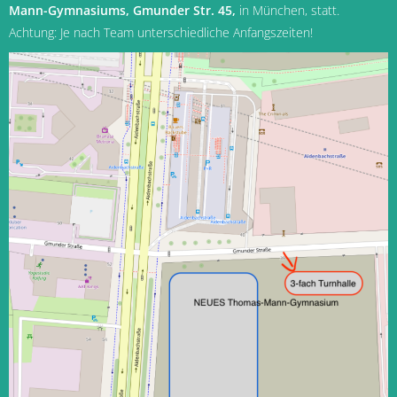
Mann-Gymnasiums, Gmunder Str. 45,
in München
, statt.
Achtung: Je nach Team unterschiedliche Anfangszeiten!