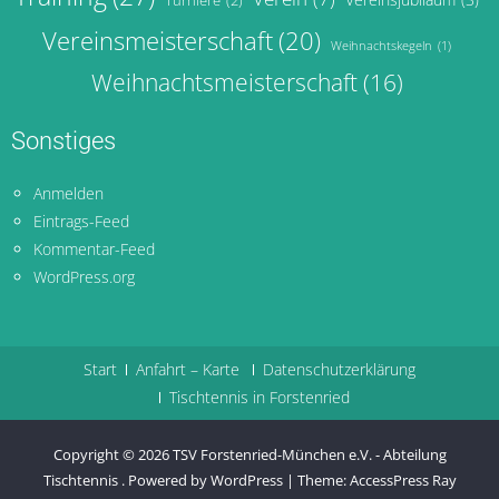
Turniere
(2)
Vereinsmeisterschaft
(20)
Weihnachtskegeln
(1)
Weihnachtsmeisterschaft
(16)
Sonstiges
Anmelden
Eintrags-Feed
Kommentar-Feed
WordPress.org
Start
Anfahrt – Karte
Datenschutzerklärung
Tischtennis in Forstenried
Copyright © 2026
TSV Forstenried-München e.V. - Abteilung
Tischtennis
.
Powered by WordPress
|
Theme:
AccessPress Ray