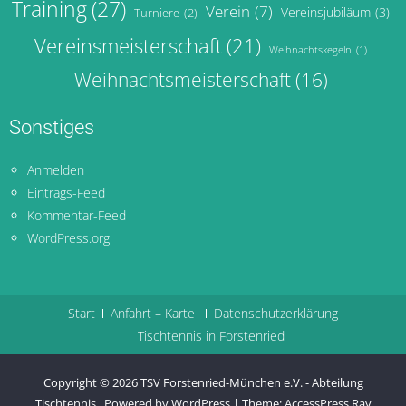
Training
(27)
Verein
(7)
Vereinsjubiläum
(3)
Turniere
(2)
Vereinsmeisterschaft
(21)
Weihnachtskegeln
(1)
Weihnachtsmeisterschaft
(16)
Sonstiges
Anmelden
Eintrags-Feed
Kommentar-Feed
WordPress.org
Start
Anfahrt – Karte
Datenschutzerklärung
Tischtennis in Forstenried
Copyright © 2026
TSV Forstenried-München e.V. - Abteilung
Tischtennis
.
Powered by WordPress
|
Theme:
AccessPress Ray