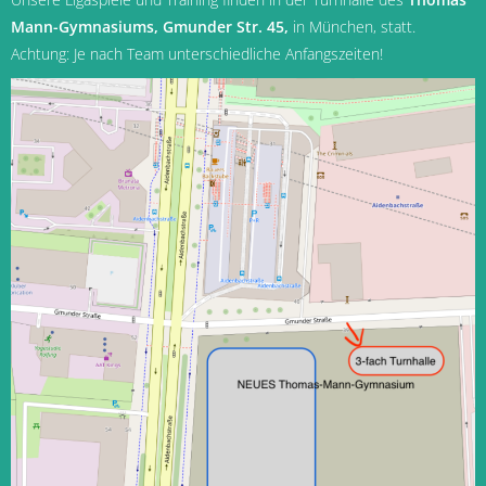
Mann-Gymnasiums, Gmunder Str. 45,
in München
, statt.
Achtung: Je nach Team unterschiedliche Anfangszeiten!