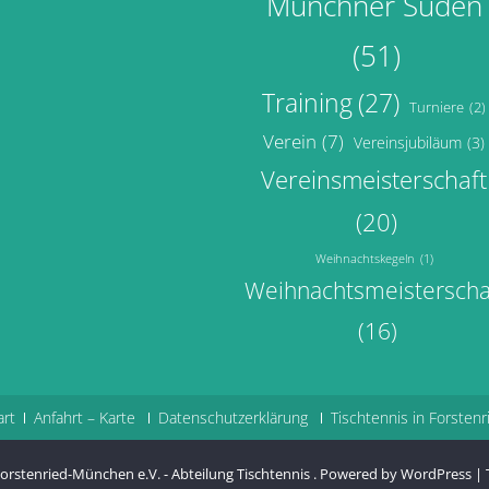
Münchner Süden
(51)
Training
(27)
Turniere
(2)
Verein
(7)
Vereinsjubiläum
(3)
Vereinsmeisterschaft
(20)
Weihnachtskegeln
(1)
Weihnachtsmeisterscha
(16)
art
Anfahrt – Karte
Datenschutzerklärung
Tischtennis in Forstenr
orstenried-München e.V. - Abteilung Tischtennis
.
Powered by WordPress
|