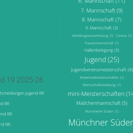
6. Mannschaft
(11)
7. Mannschaft
(9)
8. Mannschaft
(7)
9. Mannschaft
(3)
Abteilungsversammlung
(1)
Corona
(1)
Frauenmannschaft
(1)
Hallenbelegung
(3)
Jugend
(25)
Jugendvereinsmeisterschaft
(4)
d 19 2025-26
Kreiseinzelmeisterschaften
(1)
Mannschaftsmeldung
(1)
mini-Meisterschaften
(1
tsmeldungen Jugend RR
Mädchenmannschaft
(5)
nd RR
Münchener Süden
(1)
end RR
Münchner Süde
end RR