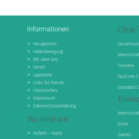
Informationen
Click
Neuigkeiten
Gesamtspi
Hallenbelegung
Mannschaf
Wir über uns
Turniere
Verein
Ligaspiele
NuScore Cl
Links for friends
Standard C
Historisches
Erwac
Impressum
Datenschutzerklärung
Mannschaf
Wo sind wir
Erste
Anfahrt – Karte
Zweite