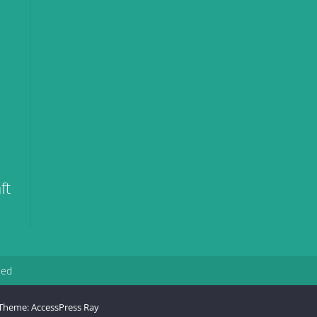
ft
ied
Theme:
AccessPress Ray