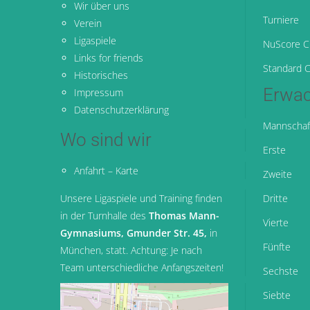
Wir über uns
Turniere
Verein
Ligaspiele
NuScore Cl
Links for friends
Standard C
Historisches
Erwac
Impressum
Datenschutzerklärung
Mannschaf
Wo sind wir
Erste
Anfahrt – Karte
Zweite
Unsere Ligaspiele und Training finden
Dritte
in der Turnhalle des
Thomas Mann-
Vierte
Gymnasiums, Gmunder Str. 45,
in
Fünfte
München
, statt. Achtung: Je nach
Team unterschiedliche Anfangszeiten!
Sechste
Siebte