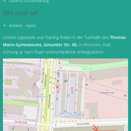
Datenschutzerklärung
Wo sind wir
Anfahrt – Karte
Unsere Ligaspiele und Training finden in der Turnhalle des
Thomas
Mann-Gymnasiums, Gmunder Str. 45,
in München
, statt.
Achtung: Je nach Team unterschiedliche Anfangszeiten!