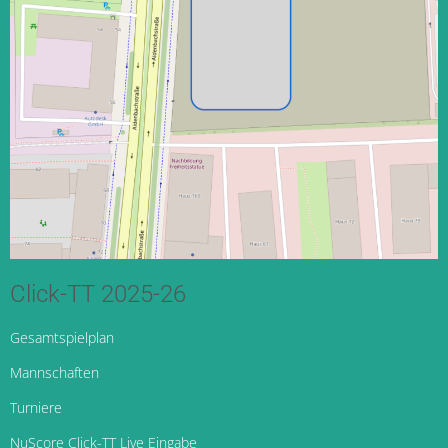
Click-TT 2025-26
Gesamtspielplan
Mannschaften
Turniere
NuScore Click-TT Live Eingabe