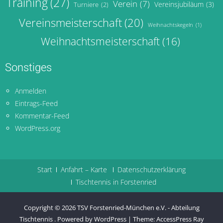
Training
(27)
Verein
(7)
Vereinsjubiläum
(3)
Turniere
(2)
Vereinsmeisterschaft
(20)
Weihnachtskegeln
(1)
Weihnachtsmeisterschaft
(16)
Sonstiges
Anmelden
Eintrags-Feed
Kommentar-Feed
WordPress.org
Start
Anfahrt – Karte
Datenschutzerklärung
Tischtennis in Forstenried
Copyright © 2026
TSV Forstenried-München e.V. - Abteilung
Tischtennis
.
Powered by WordPress
|
Theme:
AccessPress Ray